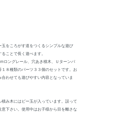
ー玉をころがす道をつくるシンプルな遊び
することで長く遊べます。
cmロングレール、穴あき積木、Ｕターンパ
等１８種類のパーツ３３個のセットです。お
み合わせても遊びやすい内容となっていま
ル積み木にはビー玉が入っています。誤って
注意下さい。使用中はお子様から目を離さな