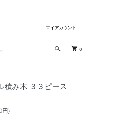
マイアカウント
0
ル積み木 ３３ピース
50円)