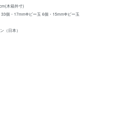
3cm(木箱外寸)
33個・17mmФビー玉 6個・15mmФビー玉
ァン（日本）