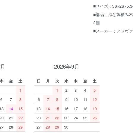
■サイズ：36×26×5.
■部品：ぶな製積み木 
2個
■メーカー：アドヴ
8月
2026年9月
木
金
土
日
月
火
水
木
金
土
1
1
2
3
4
5
6
7
8
6
7
8
9
10
11
12
13
14
15
13
14
15
16
17
18
19
20
21
22
20
21
22
23
24
25
26
27
28
29
27
28
29
30