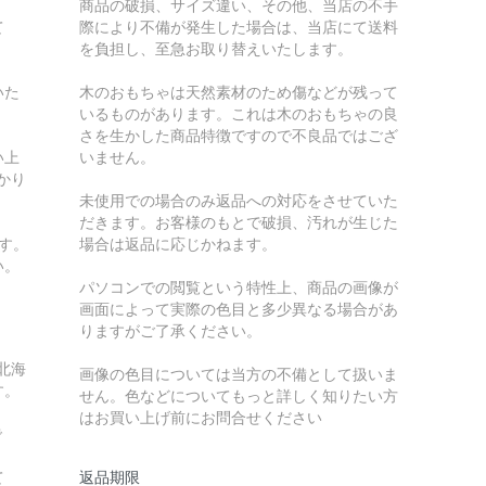
商品の破損、サイズ違い、その他、当店の不手
て
際により不備が発生した場合は、当店にて送料
を負担し、至急お取り替えいたします。
いた
木のおもちゃは天然素材のため傷などが残って
いるものがあります。これは木のおもちゃの良
さを生かした商品特徴ですので不良品ではござ
い上
いません。
かり
未使用での場合のみ返品への対応をさせていた
だきます。お客様のもとで破損、汚れが生じた
す。
場合は返品に応じかねます。
い。
パソコンでの閲覧という特性上、商品の画像が
画面によって実際の色目と多少異なる場合があ
りますがご了承ください。
北海
画像の色目については当方の不備として扱いま
す。
せん。色などについてもっと詳しく知りたい方
はお買い上げ前にお問合せください
で
て
返品期限