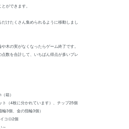
ことができます。
るだけたくさん集められるように移動しまし
輪や木の実がなくなったらゲーム終了です。
の点数を合計して、いちばん得点が多いプレ
cm（箱）
ット（4枚に分かれています）、チップ25個
指輪3個、金の指輪3個）
イコロ2個
い～