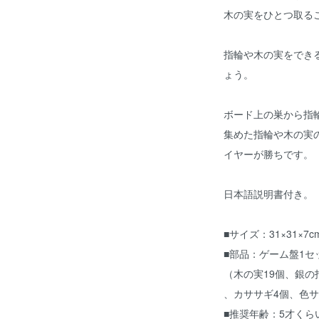
木の実をひとつ取る
指輪や木の実をでき
ょう。
ボード上の巣から指
集めた指輪や木の実
イヤーが勝ちです。
日本語説明書付き。
■サイズ：31×31×7
■部品：ゲーム盤1セ
（木の実19個、銀の
、カササギ4個、色サ
■推奨年齢：5才くら