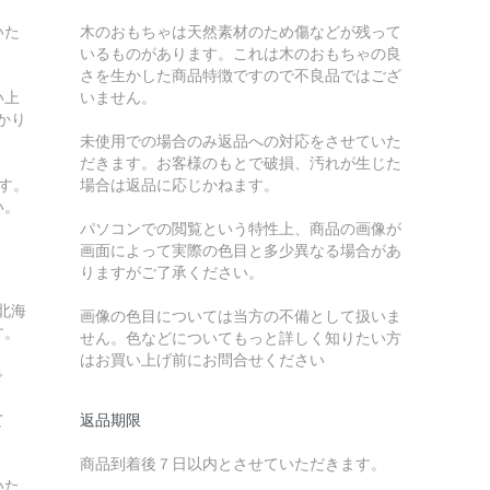
いた
木のおもちゃは天然素材のため傷などが残って
いるものがあります。これは木のおもちゃの良
さを生かした商品特徴ですので不良品ではござ
い上
いません。
かり
未使用での場合のみ返品への対応をさせていた
だきます。お客様のもとで破損、汚れが生じた
す。
場合は返品に応じかねます。
い。
パソコンでの閲覧という特性上、商品の画像が
画面によって実際の色目と多少異なる場合があ
りますがご了承ください。
北海
画像の色目については当方の不備として扱いま
す。
せん。色などについてもっと詳しく知りたい方
はお買い上げ前にお問合せください
で
て
返品期限
商品到着後７日以内とさせていただきます。
いた