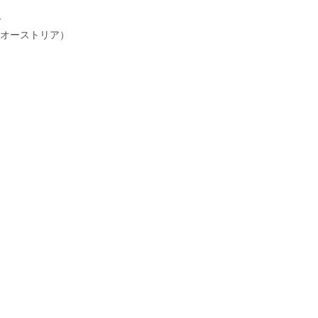
人
k（オーストリア）