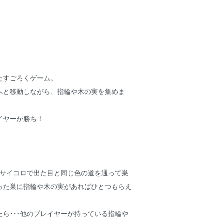
たすごろくゲーム。
へと移動しながら、指輪や木の実を集めま
イヤーが勝ち！
、
･サイコロで出た目と同じ色の道を通って巣
った巣に指輪や木の実があればひとつもらえ
ら･･･他のプレイヤーが持っている指輪や