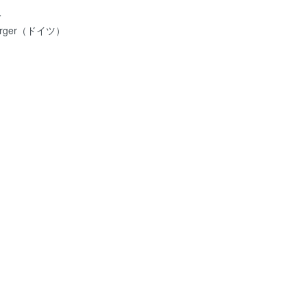
人
erger（ドイツ）