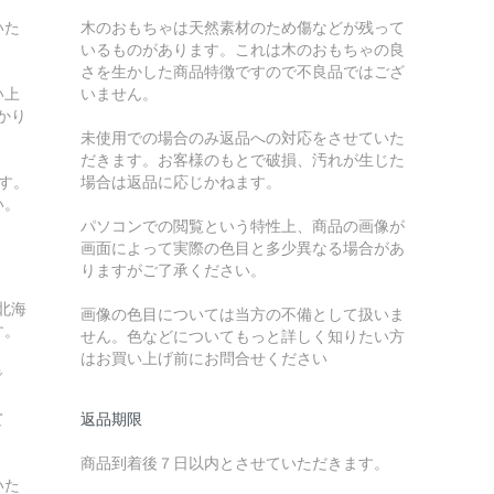
いた
木のおもちゃは天然素材のため傷などが残って
いるものがあります。これは木のおもちゃの良
さを生かした商品特徴ですので不良品ではござ
い上
いません。
かり
未使用での場合のみ返品への対応をさせていた
だきます。お客様のもとで破損、汚れが生じた
す。
場合は返品に応じかねます。
い。
パソコンでの閲覧という特性上、商品の画像が
画面によって実際の色目と多少異なる場合があ
りますがご了承ください。
北海
画像の色目については当方の不備として扱いま
す。
せん。色などについてもっと詳しく知りたい方
はお買い上げ前にお問合せください
で
て
返品期限
商品到着後７日以内とさせていただきます。
いた