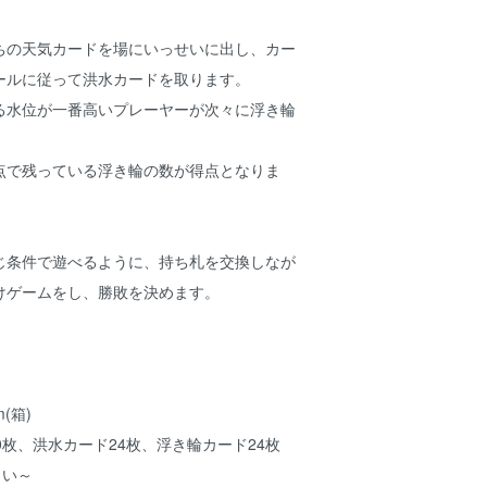
ちの天気カードを場にいっせいに出し、カー
ールに従って洪水カードを取ります。
る水位が一番高いプレーヤーが次々に浮き輪
点で残っている浮き輪の数が得点となりま
じ条件で遊べるように、持ち札を交換しなが
けゲームをし、勝敗を決めます。
m(箱)
0枚、洪水カード24枚、浮き輪カード24枚
らい～