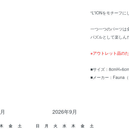
“L”IONをモチーフ
一つ一つのパーツは
パズルとして楽しん
※アウトレット品の
■サイズ：8cmH×6cm
■メーカー：Fauna
8月
2026年9月
木
金
土
日
月
火
水
木
金
土