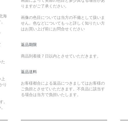
画面によって実際の色目と多少異なる場合があ
りますがご了承ください。
北海
画像の色目については当方の不備として扱いま
す。
せん。色などについてもっと詳しく知りたい方
はお買い上げ前にお問合せください
で
て
返品期限
商品到着後７日以内とさせていただきます。
いた
返品送料
い上
お客様都合による返品につきましてはお客様の
かり
ご負担とさせていただきます。不良品に該当す
る場合は当方で負担いたします。
す。
い。