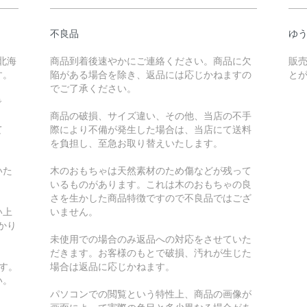
不良品
ゆ
北海
商品到着後速やかにご連絡ください。商品に欠
販
す。
陥がある場合を除き、返品には応じかねますの
と
でご了承ください。
で
商品の破損、サイズ違い、その他、当店の不手
て
際により不備が発生した場合は、当店にて送料
を負担し、至急お取り替えいたします。
いた
木のおもちゃは天然素材のため傷などが残って
いるものがあります。これは木のおもちゃの良
さを生かした商品特徴ですので不良品ではござ
い上
いません。
かり
未使用での場合のみ返品への対応をさせていた
だきます。お客様のもとで破損、汚れが生じた
す。
場合は返品に応じかねます。
い。
パソコンでの閲覧という特性上、商品の画像が