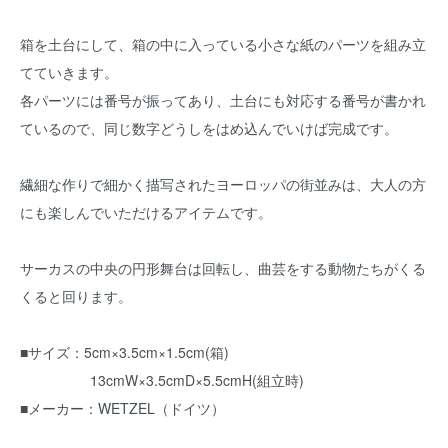
箱を土台にして、箱の中に入っている小さな紙のパーツを組み立
てていきます。
各パーツには番号が振ってあり、土台にも対応する番号が書かれ
ているので、同じ数字どうしをはめ込んでいけば完成です。
繊細な作りで細かく描写されたヨーロッパの街並みは、大人の方
にも楽しんでいただけるアイテムです。
サーカスの中央の円形舞台は回転し、曲芸をする動物たちがくる
くると回ります。
■サイズ：5cm×3.5cm×1.5cm(箱)
13cmW×3.5cmD×5.5cmH(組立時)
■メーカー：WETZEL（ドイツ）