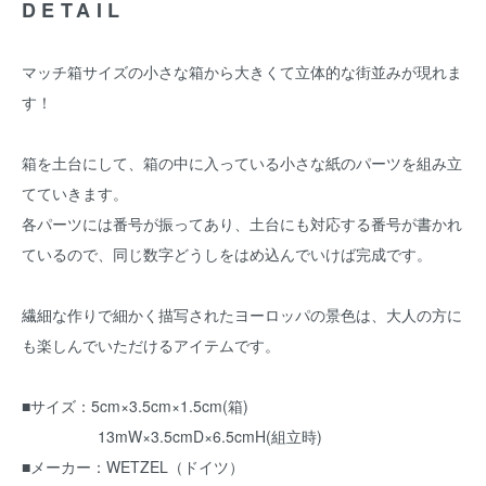
DETAIL
マッチ箱サイズの小さな箱から大きくて立体的な街並みが現れま
す！
箱を土台にして、箱の中に入っている小さな紙のパーツを組み立
てていきます。
各パーツには番号が振ってあり、土台にも対応する番号が書かれ
ているので、同じ数字どうしをはめ込んでいけば完成です。
繊細な作りで細かく描写されたヨーロッパの景色は、大人の方に
も楽しんでいただけるアイテムです。
■サイズ：5cm×3.5cm×1.5cm(箱)
13mW×3.5cmD×6.5cmH(組立時)
■メーカー：WETZEL（ドイツ）