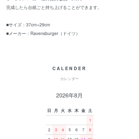
完成したら台紙ごと持ち上げることができます。
■サイズ：37cm×29cm
■メーカー：Ravensburger（ドイツ）
CALENDER
カレンダー
2026年8月
日
月
火
水
木
金
土
1
2
3
4
5
6
7
8