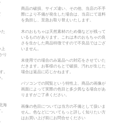
で
商品の破損、サイズ違い、その他、当店の不手
て
際により不備が発生した場合は、当店にて送料
を負担し、至急お取り替えいたします。
いた
木のおもちゃは天然素材のため傷などが残って
いるものがあります。これは木のおもちゃの良
さを生かした商品特徴ですので不良品ではござ
い上
いません。
かり
未使用での場合のみ返品への対応をさせていた
だきます。お客様のもとで破損、汚れが生じた
す。
場合は返品に応じかねます。
い。
パソコンでの閲覧という特性上、商品の画像が
画面によって実際の色目と多少異なる場合があ
りますがご了承ください。
北海
画像の色目については当方の不備として扱いま
す。
せん。色などについてもっと詳しく知りたい方
はお買い上げ前にお問合せください
で