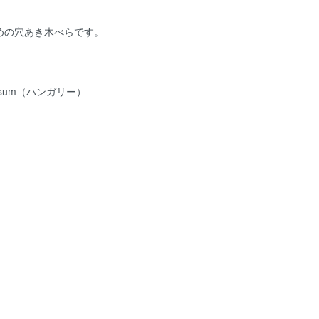
めの穴あき木べらです。
onsum（ハンガリー）