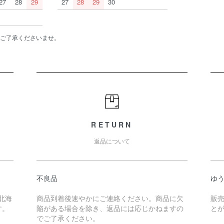
27
28
29
27
28
29
30
ご了承くださいませ。
RETURN
返品について
不良品
ゆ
北海
商品到着後速やかにご連絡ください。商品に欠
販
す。
陥がある場合を除き、返品には応じかねますの
と
でご了承ください。