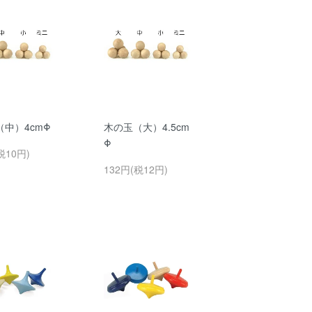
中）4cmΦ
木の玉（大）4.5cm
Φ
税10円)
132円(税12円)