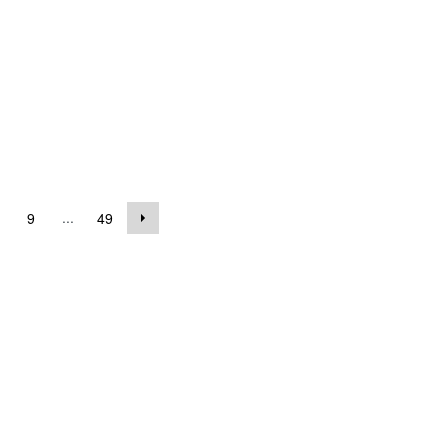
...
9
49