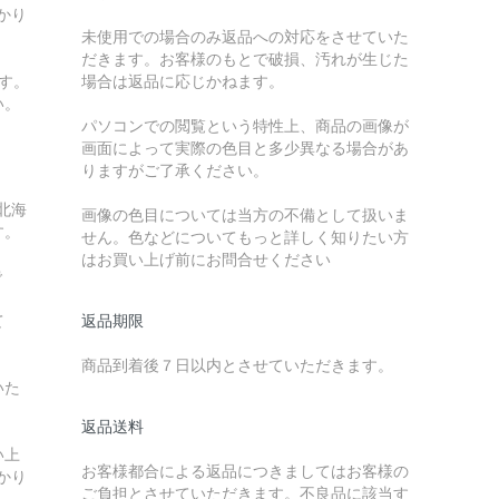
かり
未使用での場合のみ返品への対応をさせていた
だきます。お客様のもとで破損、汚れが生じた
す。
場合は返品に応じかねます。
い。
パソコンでの閲覧という特性上、商品の画像が
画面によって実際の色目と多少異なる場合があ
りますがご了承ください。
北海
画像の色目については当方の不備として扱いま
す。
せん。色などについてもっと詳しく知りたい方
はお買い上げ前にお問合せください
で
て
返品期限
商品到着後７日以内とさせていただきます。
いた
返品送料
い上
お客様都合による返品につきましてはお客様の
かり
ご負担とさせていただきます。不良品に該当す