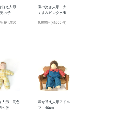
せ替え人形
童の抱き人形 大
 男の子
くすみピンク水玉
円(税1,950
6,600円(税600円)
き人形 黄色
着せ替え人形アドル
柄の服
フ 40cm