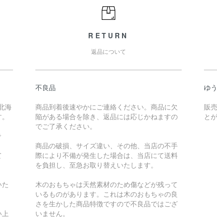
RETURN
返品について
不良品
ゆ
北海
商品到着後速やかにご連絡ください。商品に欠
販
す。
陥がある場合を除き、返品には応じかねますの
と
でご了承ください。
で
商品の破損、サイズ違い、その他、当店の不手
て
際により不備が発生した場合は、当店にて送料
を負担し、至急お取り替えいたします。
いた
木のおもちゃは天然素材のため傷などが残って
いるものがあります。これは木のおもちゃの良
さを生かした商品特徴ですので不良品ではござ
い上
いません。