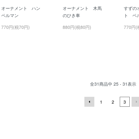
オーナメント ハン
オーナメント 木馬
すずの
ペルマン
のひき車
ト ベ
770円(税70円)
880円(税80円)
770円(
全
31
商品中
25 - 31
表示
1
2
3