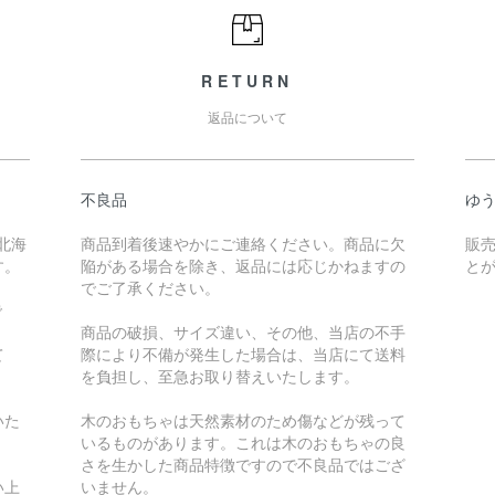
RETURN
返品について
不良品
ゆ
北海
商品到着後速やかにご連絡ください。商品に欠
販
す。
陥がある場合を除き、返品には応じかねますの
と
でご了承ください。
で
商品の破損、サイズ違い、その他、当店の不手
て
際により不備が発生した場合は、当店にて送料
を負担し、至急お取り替えいたします。
いた
木のおもちゃは天然素材のため傷などが残って
いるものがあります。これは木のおもちゃの良
さを生かした商品特徴ですので不良品ではござ
い上
いません。