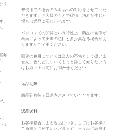
かり
未使用での場合のみ返品への対応をさせていた
だきます。お客様のもとで破損、汚れが生じた
す。
場合は返品に応じかねます。
い。
パソコンでの閲覧という特性上、商品の画像が
画面によって実際の色目と多少異なる場合があ
りますがご了承ください。
北海
画像の色目については当方の不備として扱いま
す。
せん。色などについてもっと詳しく知りたい方
はお買い上げ前にお問合せください
で
て
返品期限
商品到着後７日以内とさせていただきます。
いた
返品送料
い上
お客様都合による返品につきましてはお客様の
かり
ご負担とさせていただきます。不良品に該当す