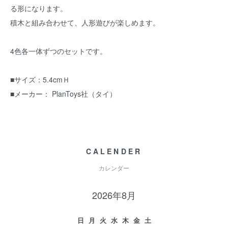
る形になります。
積木と組み合わせて、人形遊びが楽しめます。
4色各一体ずつのセットです。
■サイズ：5.4cmＨ
■メーカー： PlanToys社（タイ）
CALENDER
カレンダー
2026年8月
日
月
火
水
木
金
土