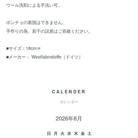
ウール洗剤による手洗い可。
ポンチョの着脱はできません。
手作りの為、若干の誤差はご容赦ください。
■サイズ：18cmＨ
■メーカー： Westfalenstoffe（ドイツ）
CALENDER
カレンダー
2026年8月
日
月
火
水
木
金
土